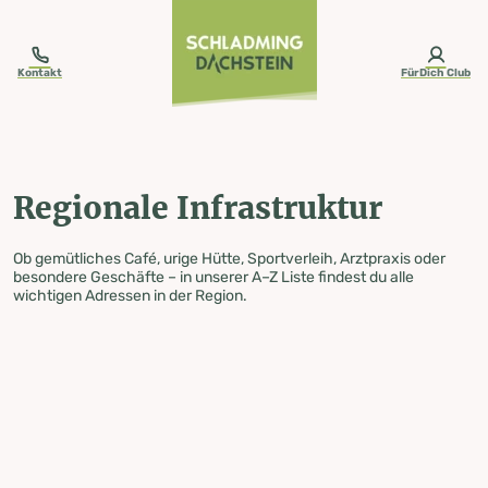
table-of-content.title
Regionale Infrastruktur
Zum Inhalt springen
Zum Inhaltsverzeichnis springen
Zur Navigation springen
Kontakt
FürDich Club
Regionale Infrastruktur
Ob gemütliches Café, urige Hütte, Sportverleih, Arztpraxis oder
besondere Geschäfte – in unserer A–Z Liste findest du alle
wichtigen Adressen in der Region.