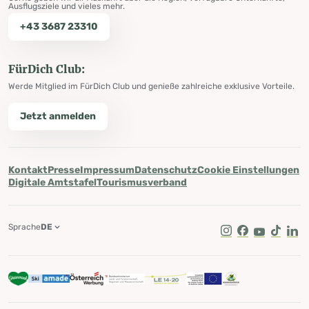
Ausflugsziele und vieles mehr.
+43 3687 23310
FürDich Club:
Werde Mitglied im FürDich Club und genieße zahlreiche exklusive Vorteile.
Jetzt anmelden
Kontakt
Presse
Impressum
Datenschutz
Cookie Einstellungen
Digitale Amtstafel
Tourismusverband
Sprache
DE
Instagram
Facebook
Youtube
Tik Tok
Lin