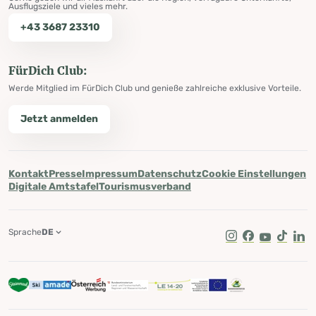
Ausflugsziele und vieles mehr.
+43 3687 23310
FürDich Club:
Werde Mitglied im FürDich Club und genieße zahlreiche exklusive Vorteile.
Jetzt anmelden
Kontakt
Presse
Impressum
Datenschutz
Cookie Einstellungen
Digitale Amtstafel
Tourismusverband
Sprache
DE
Instagram
Facebook
Youtube
Tik Tok
Lin