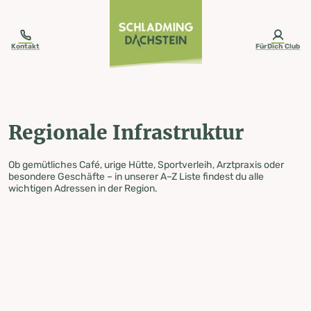
table-of-content.title
Regionale Infrastruktur
Zum Inhalt springen
Zum Inhaltsverzeichnis springen
Zur Navigation springen
Kontakt
FürDich Club
Regionale Infrastruktur
Ob gemütliches Café, urige Hütte, Sportverleih, Arztpraxis oder
besondere Geschäfte – in unserer A–Z Liste findest du alle
wichtigen Adressen in der Region.