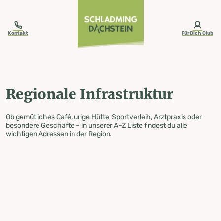
table-of-content.title
Regionale Infrastruktur
Zum Inhalt springen
Zum Inhaltsverzeichnis springen
Zur Navigation springen
Kontakt
FürDich Club
Regionale Infrastruktur
Ob gemütliches Café, urige Hütte, Sportverleih, Arztpraxis oder
besondere Geschäfte – in unserer A–Z Liste findest du alle
wichtigen Adressen in der Region.