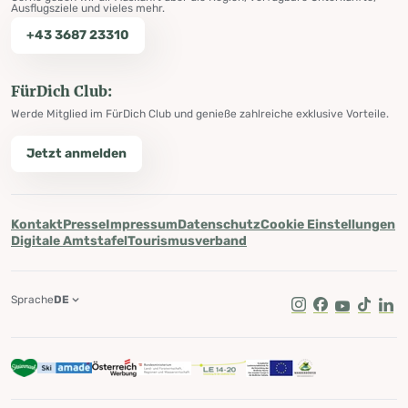
Ausflugsziele und vieles mehr.
+43 3687 23310
FürDich Club:
Werde Mitglied im FürDich Club und genieße zahlreiche exklusive Vorteile.
Jetzt anmelden
Kontakt
Presse
Impressum
Datenschutz
Cookie Einstellungen
Digitale Amtstafel
Tourismusverband
Sprache
DE
Instagram
Facebook
Youtube
Tik Tok
Lin