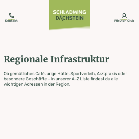
table-of-content.title
Regionale Infrastruktur
Zum Inhalt springen
Zum Inhaltsverzeichnis springen
Zur Navigation springen
Kontakt
FürDich Club
Regionale Infrastruktur
Ob gemütliches Café, urige Hütte, Sportverleih, Arztpraxis oder
besondere Geschäfte – in unserer A–Z Liste findest du alle
wichtigen Adressen in der Region.