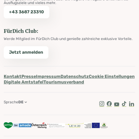
Ausflugsziele und vieles mehr.
+43 3687 23310
FürDich Club:
Werde Mitglied im FürDich Club und genieße zahlreiche exklusive Vorteile.
Jetzt anmelden
Kontakt
Presse
Impressum
Datenschutz
Cookie Einstellungen
Digitale Amtstafel
Tourismusverband
Sprache
DE
Instagram
Facebook
Youtube
Tik Tok
Lin