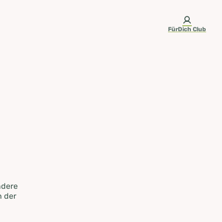
FürDich Club
ndere
n der