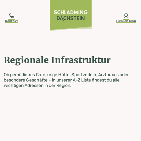
table-of-content.title
Regionale Infrastruktur
Zum Inhalt springen
Zum Inhaltsverzeichnis springen
Zur Navigation springen
Kontakt
FürDich Club
Regionale Infrastruktur
Ob gemütliches Café, urige Hütte, Sportverleih, Arztpraxis oder
besondere Geschäfte – in unserer A–Z Liste findest du alle
wichtigen Adressen in der Region.