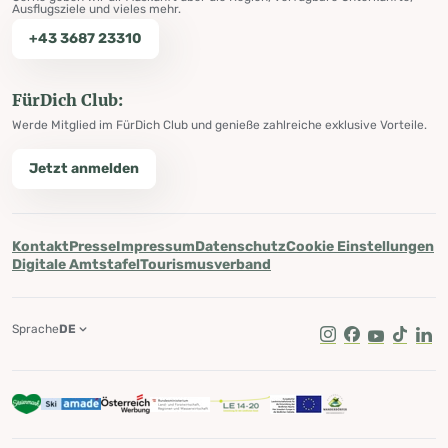
Ausflugsziele und vieles mehr.
+43 3687 23310
FürDich Club:
Werde Mitglied im FürDich Club und genieße zahlreiche exklusive Vorteile.
Jetzt anmelden
Kontakt
Presse
Impressum
Datenschutz
Cookie Einstellungen
Digitale Amtstafel
Tourismusverband
Sprache
DE
Instagram
Facebook
Youtube
Tik Tok
Lin