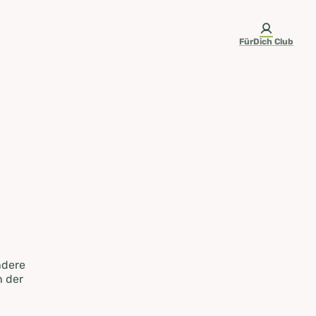
FürDich Club
ndere
n der