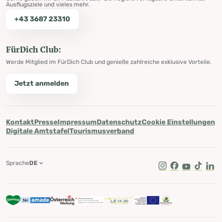
Ausflugsziele und vieles mehr.
+43 3687 23310
FürDich Club:
Werde Mitglied im FürDich Club und genieße zahlreiche exklusive Vorteile.
Jetzt anmelden
Kontakt
Presse
Impressum
Datenschutz
Cookie Einstellungen
Digitale Amtstafel
Tourismusverband
Sprache
DE
Instagram
Facebook
Youtube
Tik Tok
Lin