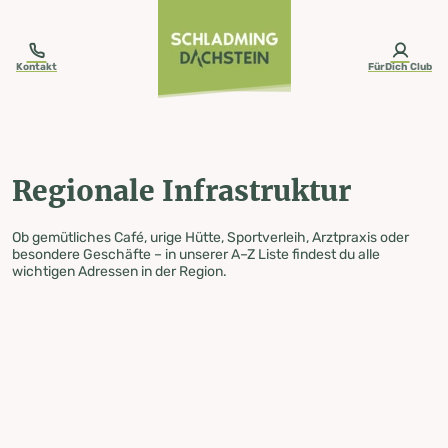
table-of-content.title
Regionale Infrastruktur
Zum Inhalt springen
Zum Inhaltsverzeichnis springen
Zur Navigation springen
Kontakt
FürDich Club
Regionale Infrastruktur
Ob gemütliches Café, urige Hütte, Sportverleih, Arztpraxis oder
besondere Geschäfte – in unserer A–Z Liste findest du alle
wichtigen Adressen in der Region.