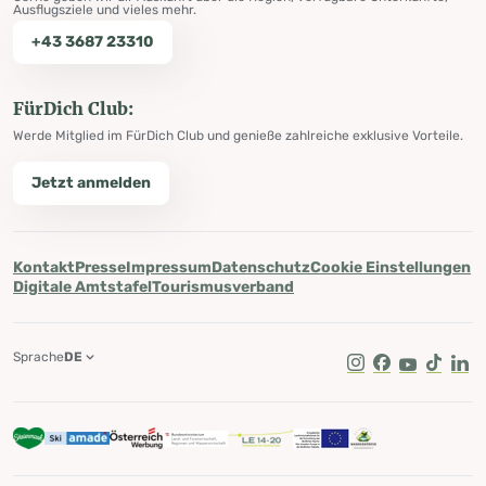
Ausflugsziele und vieles mehr.
+43 3687 23310
FürDich Club:
Werde Mitglied im FürDich Club und genieße zahlreiche exklusive Vorteile.
Jetzt anmelden
Kontakt
Presse
Impressum
Datenschutz
Cookie Einstellungen
Digitale Amtstafel
Tourismusverband
Sprache
DE
Instagram
Facebook
Youtube
Tik Tok
Lin