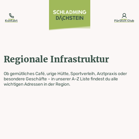
table-of-content.title
Regionale Infrastruktur
Zum Inhalt springen
Zum Inhaltsverzeichnis springen
Zur Navigation springen
Kontakt
FürDich Club
Regionale Infrastruktur
Ob gemütliches Café, urige Hütte, Sportverleih, Arztpraxis oder
besondere Geschäfte – in unserer A–Z Liste findest du alle
wichtigen Adressen in der Region.