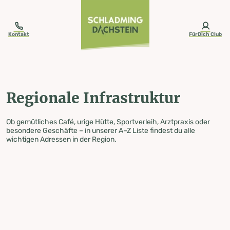
table-of-content.title
Regionale Infrastruktur
Zum Inhalt springen
Zum Inhaltsverzeichnis springen
Zur Navigation springen
Kontakt
FürDich Club
Regionale Infrastruktur
Ob gemütliches Café, urige Hütte, Sportverleih, Arztpraxis oder
besondere Geschäfte – in unserer A–Z Liste findest du alle
wichtigen Adressen in der Region.