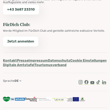
Ausflugsziele und vieles mehr.
+43 3687 23310
FürDich Club:
Werde Mitglied im FürDich Club und genieße zahlreiche exklusive Vorteile.
Jetzt anmelden
Kontakt
Presse
Impressum
Datenschutz
Cookie Einstellungen
Digitale Amtstafel
Tourismusverband
Sprache
DE
Instagram
Facebook
Youtube
Tik Tok
Lin