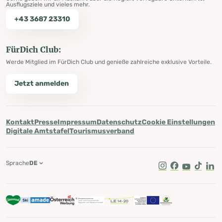
Ausflugsziele und vieles mehr.
+43 3687 23310
FürDich Club:
Werde Mitglied im FürDich Club und genieße zahlreiche exklusive Vorteile.
Jetzt anmelden
Kontakt
Presse
Impressum
Datenschutz
Cookie Einstellungen
Digitale Amtstafel
Tourismusverband
Sprache
DE
Instagram
Facebook
Youtube
Tik Tok
Lin