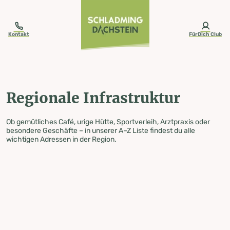
table-of-content.title
Regionale Infrastruktur
Zum Inhalt springen
Zum Inhaltsverzeichnis springen
Zur Navigation springen
Kontakt
FürDich Club
Regionale Infrastruktur
Ob gemütliches Café, urige Hütte, Sportverleih, Arztpraxis oder
besondere Geschäfte – in unserer A–Z Liste findest du alle
wichtigen Adressen in der Region.