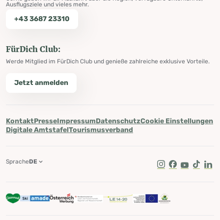
Ausflugsziele und vieles mehr.
+43 3687 23310
FürDich Club:
Werde Mitglied im FürDich Club und genieße zahlreiche exklusive Vorteile.
Jetzt anmelden
Kontakt
Presse
Impressum
Datenschutz
Cookie Einstellungen
Digitale Amtstafel
Tourismusverband
Sprache
DE
Instagram
Facebook
Youtube
Tik Tok
Lin