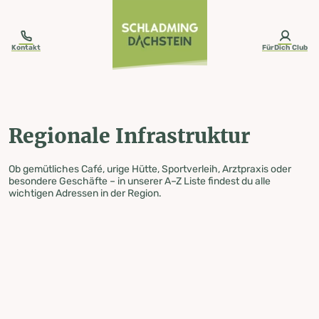
table-of-content.title
Regionale Infrastruktur
Zum Inhalt springen
Zum Inhaltsverzeichnis springen
Zur Navigation springen
Kontakt
FürDich Club
Regionale Infrastruktur
Ob gemütliches Café, urige Hütte, Sportverleih, Arztpraxis oder
besondere Geschäfte – in unserer A–Z Liste findest du alle
wichtigen Adressen in der Region.