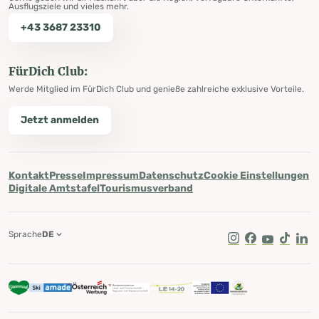
Ausflugsziele und vieles mehr.
+43 3687 23310
FürDich Club:
Werde Mitglied im FürDich Club und genieße zahlreiche exklusive Vorteile.
Jetzt anmelden
Kontakt
Presse
Impressum
Datenschutz
Cookie Einstellungen
Digitale Amtstafel
Tourismusverband
Sprache
DE
Instagram
Facebook
Youtube
Tik Tok
Lin