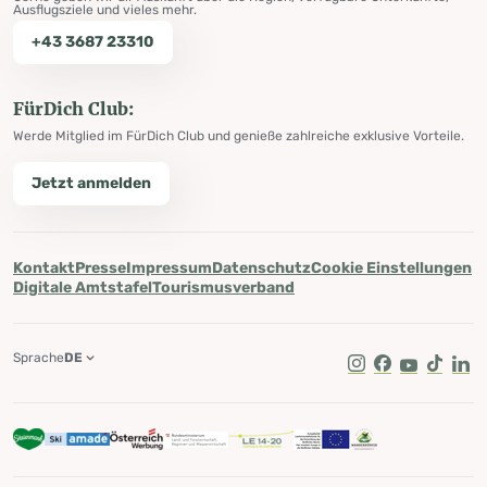
Ausflugsziele und vieles mehr.
+43 3687 23310
FürDich Club:
Werde Mitglied im FürDich Club und genieße zahlreiche exklusive Vorteile.
Jetzt anmelden
Kontakt
Presse
Impressum
Datenschutz
Cookie Einstellungen
Digitale Amtstafel
Tourismusverband
Sprache
DE
Instagram
Facebook
Youtube
Tik Tok
Lin