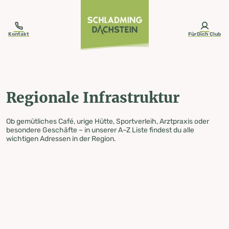
table-of-content.title
Regionale Infrastruktur
Zum Inhalt springen
Zum Inhaltsverzeichnis springen
Zur Navigation springen
Kontakt
FürDich Club
Regionale Infrastruktur
Ob gemütliches Café, urige Hütte, Sportverleih, Arztpraxis oder
besondere Geschäfte – in unserer A–Z Liste findest du alle
wichtigen Adressen in der Region.