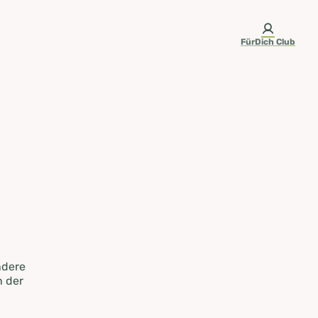
FürDich Club
ndere
n der