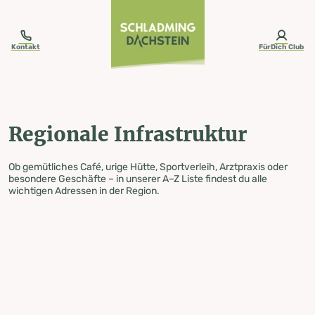
table-of-content.title
Regionale Infrastruktur
Zum Inhalt springen
Zum Inhaltsverzeichnis springen
Zur Navigation springen
Kontakt
FürDich Club
Regionale Infrastruktur
Ob gemütliches Café, urige Hütte, Sportverleih, Arztpraxis oder
besondere Geschäfte – in unserer A–Z Liste findest du alle
wichtigen Adressen in der Region.