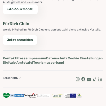
Ausflugsziele und vieles mehr.
+43 3687 23310
FürDich Club:
Werde Mitglied im FürDich Club und genieße zahlreiche exklusive Vorteile.
Jetzt anmelden
Kontakt
Presse
Impressum
Datenschutz
Cookie Einstellungen
Digitale Amtstafel
Tourismusverband
Sprache
DE
Instagram
Facebook
Youtube
Tik Tok
Lin