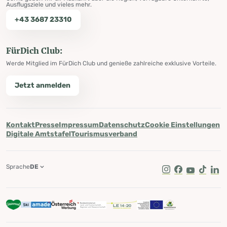
Ausflugsziele und vieles mehr.
+43 3687 23310
FürDich Club:
Werde Mitglied im FürDich Club und genieße zahlreiche exklusive Vorteile.
Jetzt anmelden
Kontakt
Presse
Impressum
Datenschutz
Cookie Einstellungen
Digitale Amtstafel
Tourismusverband
Sprache
DE
Instagram
Facebook
Youtube
Tik Tok
Lin