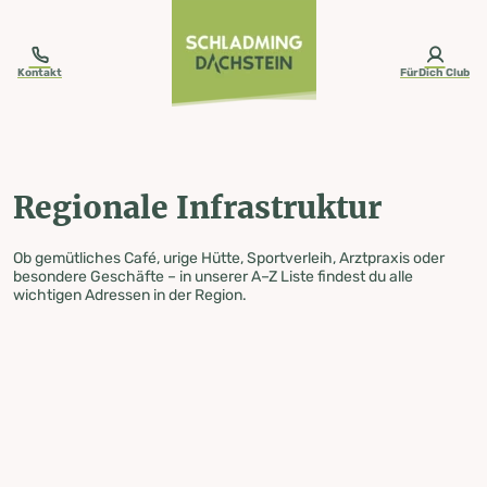
table-of-content.title
Regionale Infrastruktur
Zum Inhalt springen
Zum Inhaltsverzeichnis springen
Zur Navigation springen
Kontakt
FürDich Club
Regionale Infrastruktur
Ob gemütliches Café, urige Hütte, Sportverleih, Arztpraxis oder
besondere Geschäfte – in unserer A–Z Liste findest du alle
wichtigen Adressen in der Region.