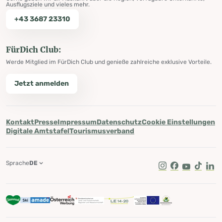
Ausflugsziele und vieles mehr.
+43 3687 23310
FürDich Club:
Werde Mitglied im FürDich Club und genieße zahlreiche exklusive Vorteile.
Jetzt anmelden
Kontakt
Presse
Impressum
Datenschutz
Cookie Einstellungen
Digitale Amtstafel
Tourismusverband
Sprache
DE
Instagram
Facebook
Youtube
Tik Tok
Lin