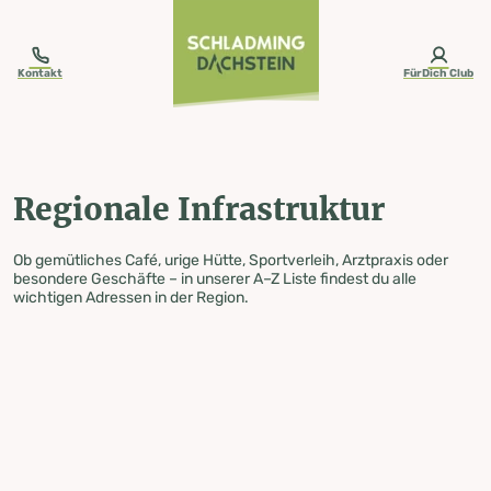
table-of-content.title
Regionale Infrastruktur
Zum Inhalt springen
Zum Inhaltsverzeichnis springen
Zur Navigation springen
Kontakt
FürDich Club
Regionale Infrastruktur
Ob gemütliches Café, urige Hütte, Sportverleih, Arztpraxis oder
besondere Geschäfte – in unserer A–Z Liste findest du alle
wichtigen Adressen in der Region.