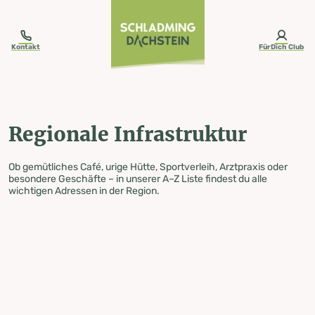
table-of-content.title
Regionale Infrastruktur
Zum Inhalt springen
Zum Inhaltsverzeichnis springen
Zur Navigation springen
Kontakt
FürDich Club
Regionale Infrastruktur
Ob gemütliches Café, urige Hütte, Sportverleih, Arztpraxis oder
besondere Geschäfte – in unserer A–Z Liste findest du alle
wichtigen Adressen in der Region.