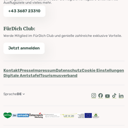
Ausflugsziele und vieles mehr.
+43 3687 23310
FürDich Club:
Werde Mitglied im FürDich Club und genieße zahlreiche exklusive Vorteile.
Jetzt anmelden
Kontakt
Presse
Impressum
Datenschutz
Cookie Einstellungen
Digitale Amtstafel
Tourismusverband
Sprache
DE
Instagram
Facebook
Youtube
Tik Tok
Lin