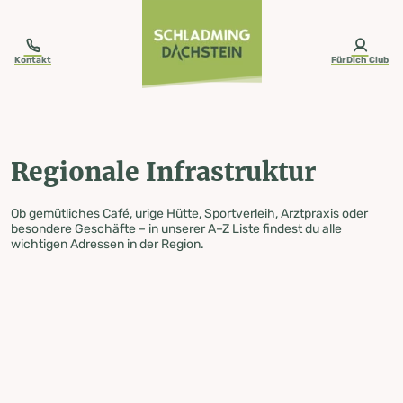
table-of-content.title
Regionale Infrastruktur
Zum Inhalt springen
Zum Inhaltsverzeichnis springen
Zur Navigation springen
Kontakt
FürDich Club
Regionale Infrastruktur
Ob gemütliches Café, urige Hütte, Sportverleih, Arztpraxis oder
besondere Geschäfte – in unserer A–Z Liste findest du alle
wichtigen Adressen in der Region.