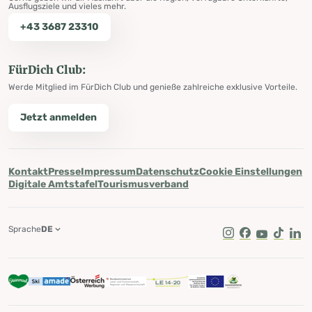
Ausflugsziele und vieles mehr.
+43 3687 23310
FürDich Club:
Werde Mitglied im FürDich Club und genieße zahlreiche exklusive Vorteile.
Jetzt anmelden
Kontakt
Presse
Impressum
Datenschutz
Cookie Einstellungen
Digitale Amtstafel
Tourismusverband
Sprache
DE
Instagram
Facebook
Youtube
Tik Tok
Lin