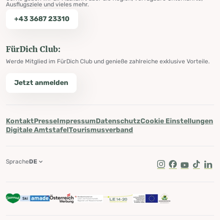
Ausflugsziele und vieles mehr.
+43 3687 23310
FürDich Club:
Werde Mitglied im FürDich Club und genieße zahlreiche exklusive Vorteile.
Jetzt anmelden
Kontakt
Presse
Impressum
Datenschutz
Cookie Einstellungen
Digitale Amtstafel
Tourismusverband
Sprache
DE
Instagram
Facebook
Youtube
Tik Tok
Lin