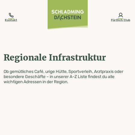
table-of-content.title
Regionale Infrastruktur
Zum Inhalt springen
Zum Inhaltsverzeichnis springen
Zur Navigation springen
Kontakt
FürDich Club
Regionale Infrastruktur
Ob gemütliches Café, urige Hütte, Sportverleih, Arztpraxis oder
besondere Geschäfte – in unserer A–Z Liste findest du alle
wichtigen Adressen in der Region.