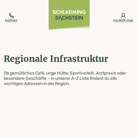
table-of-content.title
Regionale Infrastruktur
Zum Inhalt springen
Zum Inhaltsverzeichnis springen
Zur Navigation springen
Kontakt
FürDich Club
Regionale Infrastruktur
Ob gemütliches Café, urige Hütte, Sportverleih, Arztpraxis oder
besondere Geschäfte – in unserer A–Z Liste findest du alle
wichtigen Adressen in der Region.