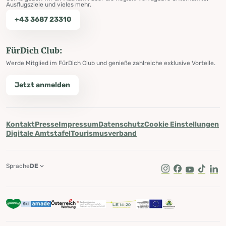
Ausflugsziele und vieles mehr.
+43 3687 23310
FürDich Club:
Werde Mitglied im FürDich Club und genieße zahlreiche exklusive Vorteile.
Jetzt anmelden
Kontakt
Presse
Impressum
Datenschutz
Cookie Einstellungen
Digitale Amtstafel
Tourismusverband
Sprache
DE
Instagram
Facebook
Youtube
Tik Tok
Lin