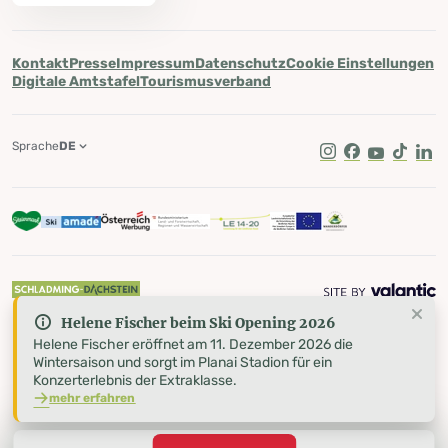
Kontakt
Presse
Impressum
Datenschutz
Cookie Einstellungen
Digitale Amtstafel
Tourismusverband
Sprache
DE
Instagram
Facebook
Youtube
Tik Tok
Lin
Helene Fischer beim Ski Opening 2026
Helene Fischer eröffnet am 11. Dezember 2026 die
Wintersaison und sorgt im Planai Stadion für ein
Konzerterlebnis der Extraklasse.
mehr erfahren