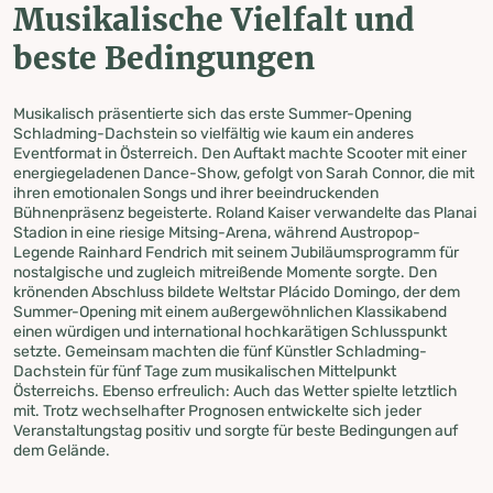
Musikalische Vielfalt und
beste Bedingungen
Musikalisch präsentierte sich das erste Summer-Opening
Schladming-Dachstein so vielfältig wie kaum ein anderes
Eventformat in Österreich. Den Auftakt machte Scooter mit einer
energiegeladenen Dance-Show, gefolgt von Sarah Connor, die mit
ihren emotionalen Songs und ihrer beeindruckenden
Bühnenpräsenz begeisterte. Roland Kaiser verwandelte das Planai
Stadion in eine riesige Mitsing-Arena, während Austropop-
Legende Rainhard Fendrich mit seinem Jubiläumsprogramm für
nostalgische und zugleich mitreißende Momente sorgte. Den
krönenden Abschluss bildete Weltstar Plácido Domingo, der dem
Summer-Opening mit einem außergewöhnlichen Klassikabend
einen würdigen und international hochkarätigen Schlusspunkt
setzte. Gemeinsam machten die fünf Künstler Schladming-
Dachstein für fünf Tage zum musikalischen Mittelpunkt
Österreichs. Ebenso erfreulich: Auch das Wetter spielte letztlich
mit. Trotz wechselhafter Prognosen entwickelte sich jeder
Veranstaltungstag positiv und sorgte für beste Bedingungen auf
dem Gelände.