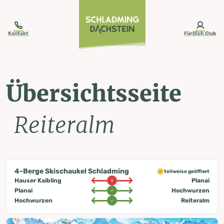
table-of-content.title
Übersichtsseite
Anlagen (1/1)
Zusatzeinrichtungen
Zum Inhalt springen
Zum Inhaltsverzeichnis springen
Zur Navigation springen
Kontakt
FürDich Club
Übersichtsseite
Reiteralm
4-Berge Skischaukel Schladming
teilweise geöffnet
Hauser Kaibling
Planai
Planai
Hochwurzen
Hochwurzen
Reiteralm