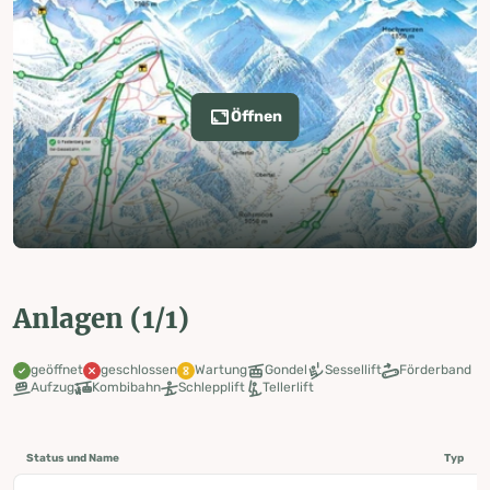
Öffnen
Anlagen (1/1)
geöffnet
geschlossen
Wartung
Gondel
Sessellift
Förderband
Aufzug
Kombibahn
Schlepplift
Tellerlift
Status und Name
Typ