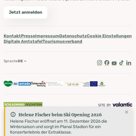
Jetzt anmelden
Kontakt
Presse
Impressum
Datenschutz
Cookie Einstellungen
Digitale Amtstafel
Tourismusverband
Sprache
DE
Instagram
Facebook
Youtube
Tik Tok
Lin
Helene Fischer beim Ski Opening 2026
Helene Fischer eröffnet am 11. Dezember 2026 die
Wintersaison und sorgt im Planai Stadion für ein
Konzerterlebnis der Extraklasse.