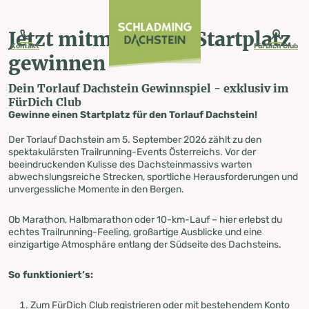
table-of-content.title
Jetzt mitmachen & Startplatz gewinnen
Torlauf Dachstein Gewinnspiel
Zum Inhalt springen
Zum Inhaltsverzeichnis springen
Zur Navigation springen
Jetzt mitmachen & Startplatz
Kontakt
FürDich Club
gewinnen
Dein Torlauf Dachstein Gewinnspiel - exklusiv im
FürDich Club
FürDich Club
Gewinne einen Startplatz für den Torlauf Dachstein!
Torlauf Dachstein
Der Torlauf Dachstein am 5. September 2026 zählt zu den
spektakulärsten Trailrunning-Events Österreichs. Vor der
beeindruckenden Kulisse des Dachsteinmassivs warten
Gewinnspiel
abwechslungsreiche Strecken, sportliche Herausforderungen und
unvergessliche Momente in den Bergen.
Ob Marathon, Halbmarathon oder 10-km-Lauf – hier erlebst du
echtes Trailrunning-Feeling, großartige Ausblicke und eine
einzigartige Atmosphäre entlang der Südseite des Dachsteins.
So funktioniert’s:
Zum FürDich Club registrieren oder mit bestehendem Konto