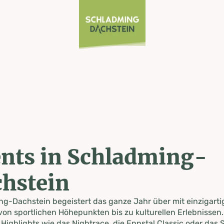
nts in Schladming-
hstein
g-Dachstein begeistert das ganze Jahr über mit einzigart
von sportlichen Höhepunkten bis zu kulturellen Erlebnissen.
 Highlights wie das Nightrace, die Ennstal Classic oder das S