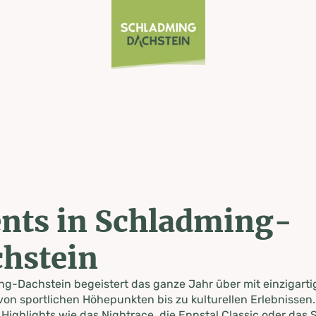
nts in Schladming-
hstein
g-Dachstein begeistert das ganze Jahr über mit einzigart
von sportlichen Höhepunkten bis zu kulturellen Erlebnissen.
 Highlights wie das Nightrace, die Ennstal Classic oder das S