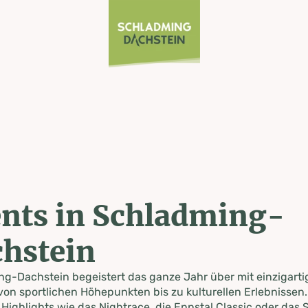
nts in Schladming-
hstein
g-Dachstein begeistert das ganze Jahr über mit einzigart
von sportlichen Höhepunkten bis zu kulturellen Erlebnissen.
 Highlights wie das Nightrace, die Ennstal Classic oder das S