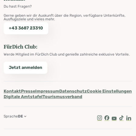
Du hast Fragen?
Gerne geben wir dir Auskunft über die Region, verfügbare Unterkünfte,
Ausflugsziele und vieles mehr.
+43 3687 23310
FürDich Club:
Werde Mitglied im FürDich Club und genieße zahlreiche exklusive Vorteile.
Jetzt anmelden
Kontakt
Presse
Impressum
Datenschutz
Cookie Einstellungen
Digitale Amtstafel
Tourismusverband
Sprache
DE
Instagram
Facebook
Youtube
Tik Tok
Lin