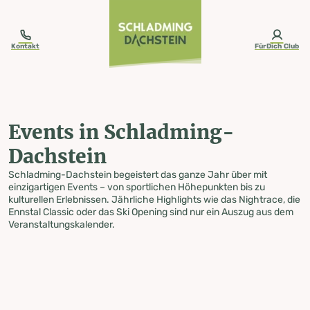
table-of-content.title
Events in Schladming-Dachstein
Zum Inhalt springen
Zum Inhaltsverzeichnis springen
Zur Navigation springen
Kontakt
FürDich Club
Events in Schladming-
Dachstein
Schladming-Dachstein begeistert das ganze Jahr über mit
einzigartigen Events – von sportlichen Höhepunkten bis zu
kulturellen Erlebnissen. Jährliche Highlights wie das Nightrace, die
Ennstal Classic oder das Ski Opening sind nur ein Auszug aus dem
Veranstaltungskalender.