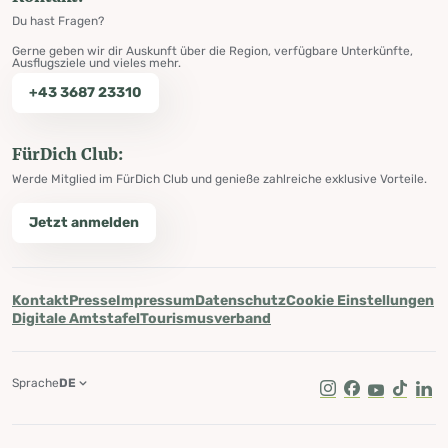
Du hast Fragen?
Gerne geben wir dir Auskunft über die Region, verfügbare Unterkünfte,
Ausflugsziele und vieles mehr.
+43 3687 23310
FürDich Club:
Werde Mitglied im FürDich Club und genieße zahlreiche exklusive Vorteile.
Jetzt anmelden
Kontakt
Presse
Impressum
Datenschutz
Cookie Einstellungen
Digitale Amtstafel
Tourismusverband
Sprache
DE
Instagram
Facebook
Youtube
Tik Tok
Lin