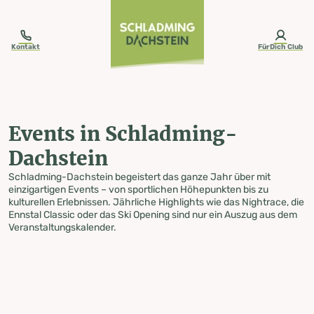
table-of-content.title
Events in Schladming-Dachstein
Zum Inhalt springen
Zum Inhaltsverzeichnis springen
Zur Navigation springen
Kontakt
FürDich Club
Events in Schladming-
Dachstein
Schladming-Dachstein begeistert das ganze Jahr über mit
einzigartigen Events – von sportlichen Höhepunkten bis zu
kulturellen Erlebnissen. Jährliche Highlights wie das Nightrace, die
Ennstal Classic oder das Ski Opening sind nur ein Auszug aus dem
Veranstaltungskalender.