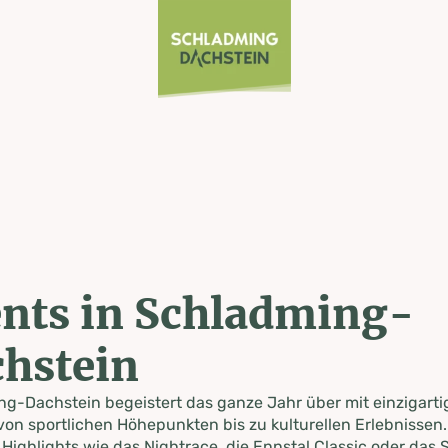
nts in Schladming-
hstein
g-Dachstein begeistert das ganze Jahr über mit einzigart
von sportlichen Höhepunkten bis zu kulturellen Erlebnissen.
 Highlights wie das Nightrace, die Ennstal Classic oder das S