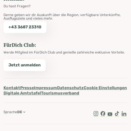
Du hast Fragen?
Gerne geben wir dir Auskunft über die Region, verfügbare Unterkünfte,
Ausflugsziele und vieles mehr.
+43 3687 23310
FürDich Club:
Werde Mitglied im FürDich Club und genieße zahlreiche exklusive Vorteile.
Jetzt anmelden
Kontakt
Presse
Impressum
Datenschutz
Cookie Einstellungen
Digitale Amtstafel
Tourismusverband
Sprache
DE
Instagram
Facebook
Youtube
Tik Tok
Lin