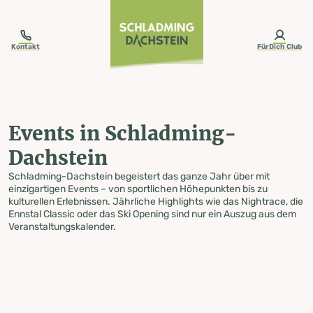
table-of-content.title
Events in Schladming-Dachstein
Zum Inhalt springen
Zum Inhaltsverzeichnis springen
Zur Navigation springen
Kontakt
FürDich Club
Events in Schladming-
Dachstein
Schladming-Dachstein begeistert das ganze Jahr über mit
einzigartigen Events – von sportlichen Höhepunkten bis zu
kulturellen Erlebnissen. Jährliche Highlights wie das Nightrace, die
Ennstal Classic oder das Ski Opening sind nur ein Auszug aus dem
Veranstaltungskalender.