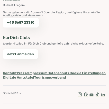
Du hast Fragen?
Gerne geben wir dir Auskunft über die Region, verfügbare Unterkünfte,
Ausflugsziele und vieles mehr.
+43 3687 23310
FürDich Club:
Werde Mitglied im FürDich Club und genieße zahlreiche exklusive Vorteile.
Jetzt anmelden
Kontakt
Presse
Impressum
Datenschutz
Cookie Einstellungen
Digitale Amtstafel
Tourismusverband
Sprache
DE
Instagram
Facebook
Youtube
Tik Tok
Lin