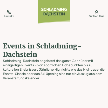
table-of-content.title
Events in Schladming-Dachstein
Zum Inhalt springen
Zum Inhaltsverzeichnis springen
Zur Navigation springen
Kontakt
FürDich Club
Events in Schladming-
Dachstein
Schladming-Dachstein begeistert das ganze Jahr über mit
einzigartigen Events – von sportlichen Höhepunkten bis zu
kulturellen Erlebnissen. Jährliche Highlights wie das Nightrace, die
Ennstal Classic oder das Ski Opening sind nur ein Auszug aus dem
Veranstaltungskalender.