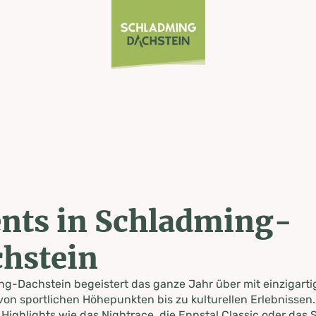
nts in Schladming-
hstein
g-Dachstein begeistert das ganze Jahr über mit einzigart
von sportlichen Höhepunkten bis zu kulturellen Erlebnissen.
 Highlights wie das Nightrace, die Ennstal Classic oder das S