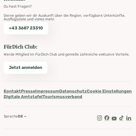
Du hast Fragen?
Gerne geben wir dir Auskunft über die Region, verfügbare Unterkünfte,
Ausflugsziele und vieles mehr.
+43 3687 23310
FürDich Club:
Werde Mitglied im FürDich Club und genieße zahlreiche exklusive Vorteile.
Jetzt anmelden
Kontakt
Presse
Impressum
Datenschutz
Cookie Einstellungen
Digitale Amtstafel
Tourismusverband
Sprache
DE
Instagram
Facebook
Youtube
Tik Tok
Lin