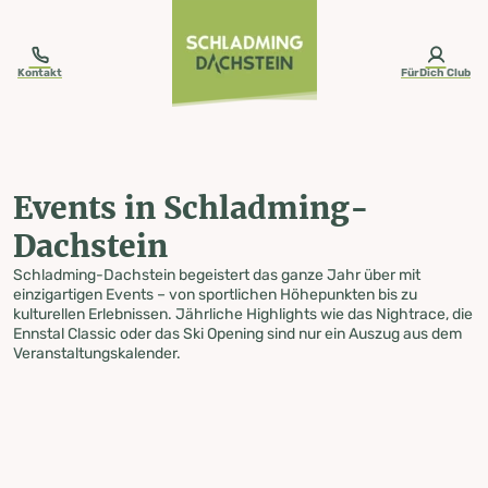
table-of-content.title
Events in Schladming-Dachstein
Zum Inhalt springen
Zum Inhaltsverzeichnis springen
Zur Navigation springen
Kontakt
FürDich Club
Events in Schladming-
Dachstein
Schladming-Dachstein begeistert das ganze Jahr über mit
einzigartigen Events – von sportlichen Höhepunkten bis zu
kulturellen Erlebnissen. Jährliche Highlights wie das Nightrace, die
Ennstal Classic oder das Ski Opening sind nur ein Auszug aus dem
Veranstaltungskalender.