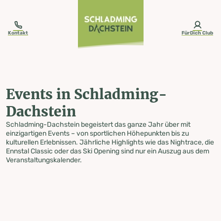
table-of-content.title
Events in Schladming-Dachstein
Zum Inhalt springen
Zum Inhaltsverzeichnis springen
Zur Navigation springen
Kontakt
FürDich Club
Events in Schladming-
Dachstein
Schladming-Dachstein begeistert das ganze Jahr über mit
einzigartigen Events – von sportlichen Höhepunkten bis zu
kulturellen Erlebnissen. Jährliche Highlights wie das Nightrace, die
Ennstal Classic oder das Ski Opening sind nur ein Auszug aus dem
Veranstaltungskalender.