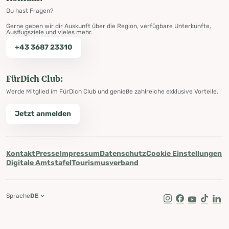
Du hast Fragen?
Gerne geben wir dir Auskunft über die Region, verfügbare Unterkünfte,
Ausflugsziele und vieles mehr.
+43 3687 23310
FürDich Club:
Werde Mitglied im FürDich Club und genieße zahlreiche exklusive Vorteile.
Jetzt anmelden
Kontakt
Presse
Impressum
Datenschutz
Cookie Einstellungen
Digitale Amtstafel
Tourismusverband
Sprache
DE
Instagram
Facebook
Youtube
Tik Tok
Lin