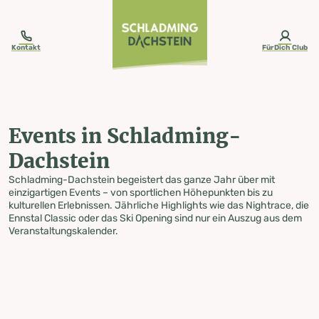
table-of-content.title
Events in Schladming-Dachstein
Zum Inhalt springen
Zum Inhaltsverzeichnis springen
Zur Navigation springen
Kontakt
FürDich Club
Events in Schladming-
Dachstein
Schladming-Dachstein begeistert das ganze Jahr über mit
einzigartigen Events – von sportlichen Höhepunkten bis zu
kulturellen Erlebnissen. Jährliche Highlights wie das Nightrace, die
Ennstal Classic oder das Ski Opening sind nur ein Auszug aus dem
Veranstaltungskalender.