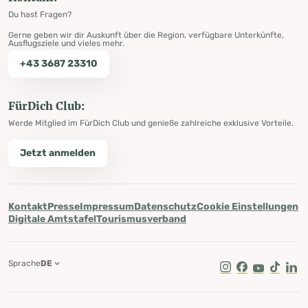
Du hast Fragen?
Gerne geben wir dir Auskunft über die Region, verfügbare Unterkünfte,
Ausflugsziele und vieles mehr.
+43 3687 23310
FürDich Club:
Werde Mitglied im FürDich Club und genieße zahlreiche exklusive Vorteile.
Jetzt anmelden
Kontakt
Presse
Impressum
Datenschutz
Cookie Einstellungen
Digitale Amtstafel
Tourismusverband
Sprache
DE
Instagram
Facebook
Youtube
Tik Tok
Lin