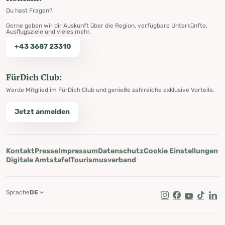
Du hast Fragen?
Gerne geben wir dir Auskunft über die Region, verfügbare Unterkünfte,
Ausflugsziele und vieles mehr.
+43 3687 23310
FürDich Club:
Werde Mitglied im FürDich Club und genieße zahlreiche exklusive Vorteile.
Jetzt anmelden
Kontakt
Presse
Impressum
Datenschutz
Cookie Einstellungen
Digitale Amtstafel
Tourismusverband
Sprache
DE
Instagram
Facebook
Youtube
Tik Tok
Lin