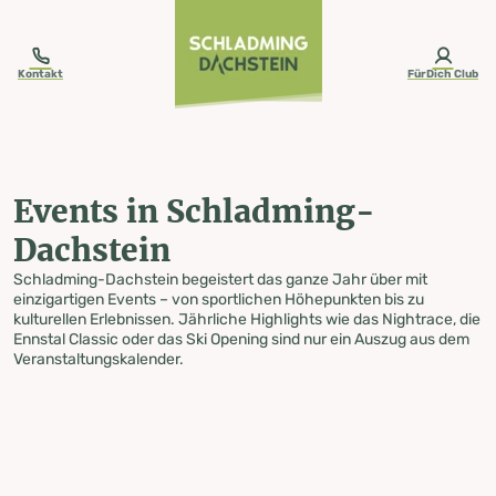
table-of-content.title
Events in Schladming-Dachstein
Zum Inhalt springen
Zum Inhaltsverzeichnis springen
Zur Navigation springen
Kontakt
FürDich Club
Events in Schladming-
Dachstein
Schladming-Dachstein begeistert das ganze Jahr über mit
einzigartigen Events – von sportlichen Höhepunkten bis zu
kulturellen Erlebnissen. Jährliche Highlights wie das Nightrace, die
Ennstal Classic oder das Ski Opening sind nur ein Auszug aus dem
Veranstaltungskalender.