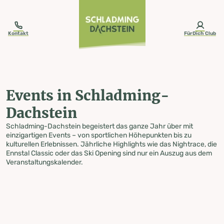
table-of-content.title
Events in Schladming-Dachstein
Zum Inhalt springen
Zum Inhaltsverzeichnis springen
Zur Navigation springen
Kontakt
FürDich Club
Events in Schladming-
Dachstein
Schladming-Dachstein begeistert das ganze Jahr über mit
einzigartigen Events – von sportlichen Höhepunkten bis zu
kulturellen Erlebnissen. Jährliche Highlights wie das Nightrace, die
Ennstal Classic oder das Ski Opening sind nur ein Auszug aus dem
Veranstaltungskalender.