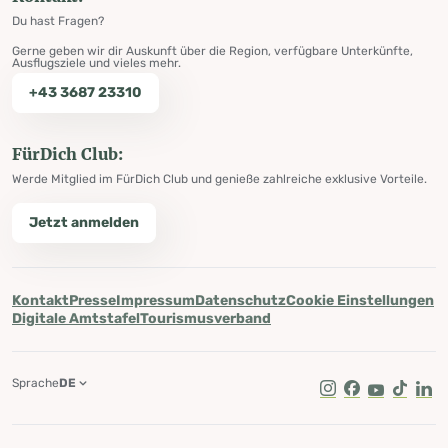
Du hast Fragen?
Gerne geben wir dir Auskunft über die Region, verfügbare Unterkünfte,
Ausflugsziele und vieles mehr.
+43 3687 23310
FürDich Club:
Werde Mitglied im FürDich Club und genieße zahlreiche exklusive Vorteile.
Jetzt anmelden
Kontakt
Presse
Impressum
Datenschutz
Cookie Einstellungen
Digitale Amtstafel
Tourismusverband
Sprache
DE
Instagram
Facebook
Youtube
Tik Tok
Lin