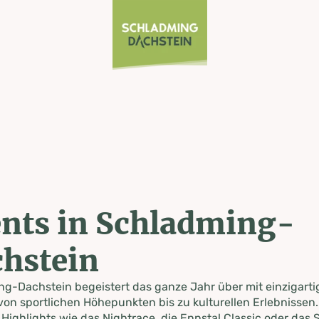
nts in Schladming-
hstein
g-Dachstein begeistert das ganze Jahr über mit einzigart
von sportlichen Höhepunkten bis zu kulturellen Erlebnissen.
 Highlights wie das Nightrace, die Ennstal Classic oder das S