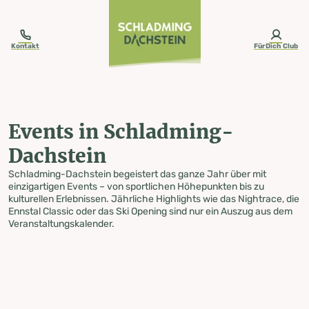
table-of-content.title
Events in Schladming-Dachstein
Zum Inhalt springen
Zum Inhaltsverzeichnis springen
Zur Navigation springen
Kontakt
FürDich Club
Events in Schladming-
Dachstein
Schladming-Dachstein begeistert das ganze Jahr über mit
einzigartigen Events – von sportlichen Höhepunkten bis zu
kulturellen Erlebnissen. Jährliche Highlights wie das Nightrace, die
Ennstal Classic oder das Ski Opening sind nur ein Auszug aus dem
Veranstaltungskalender.