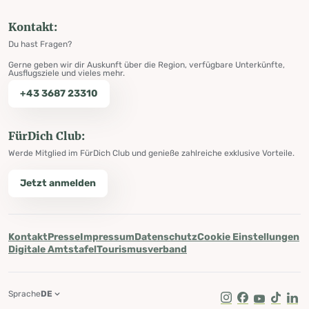
Kontakt:
Du hast Fragen?
Gerne geben wir dir Auskunft über die Region, verfügbare Unterkünfte,
Ausflugsziele und vieles mehr.
+43 3687 23310
FürDich Club:
Werde Mitglied im FürDich Club und genieße zahlreiche exklusive Vorteile.
Jetzt anmelden
Kontakt
Presse
Impressum
Datenschutz
Cookie Einstellungen
Digitale Amtstafel
Tourismusverband
Sprache
DE
Instagram
Facebook
Youtube
Tik Tok
Lin