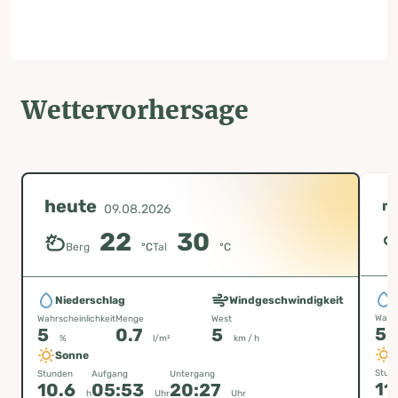
Wettervorhersage
heute
m
09.08.2026
22
30
Berg
°C
Tal
°C
Niederschlag
Windgeschwindigkeit
Wahrs
Wahrscheinlichkeit
Menge
West
5
5
0.7
5
%
l/m²
km / h
Sonne
Stun
Stunden
Aufgang
Untergang
11
10.6
05:53
20:27
h
Uhr
Uhr