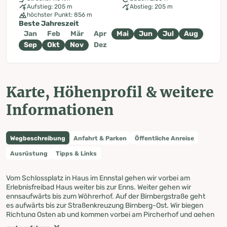
Aufstieg: 205 m
Abstieg: 205 m
höchster Punkt: 856 m
Beste Jahreszeit
Jan
Feb
Mär
Apr
Mai
Jun
Jul
Aug
Sep
Okt
Nov
Dez
Karte, Höhenprofil & weitere
Informationen
Wegbeschreibung
Anfahrt & Parken
Öffentliche Anreise
Ausrüstung
Tipps & Links
Vom Schlossplatz in Haus im Ennstal gehen wir vorbei am
Erlebnisfreibad Haus weiter bis zur Enns. Weiter gehen wir
ennsaufwärts bis zum Wöhrerhof. Auf der Birnbergstraße geht
es aufwärts bis zur Straßenkreuzung Birnberg-Ost. Wir biegen
Richtung Osten ab und kommen vorbei am Pircherhof und gehen
durch den Waldweg zum Flatzerhof und hinunter nach