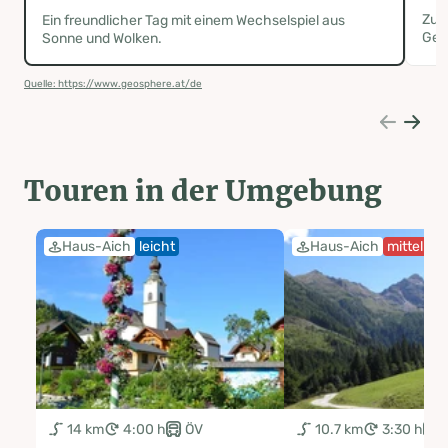
Zunä
Ein freundlicher Tag mit einem Wechselspiel aus
Gewi
Sonne und Wolken.
Quelle: https://www.geosphere.at/de
Touren in der Umgebung
Haus-Aich
leicht
Haus-Aich
mittel
14 km
4:00 h
ÖV
10.7 km
3:30 h