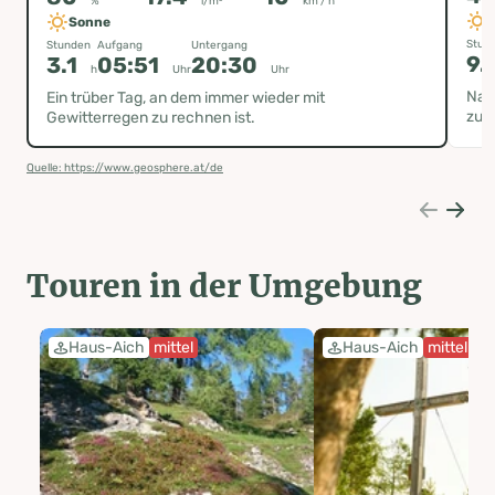
%
l/m²
km / h
Sonne
Stun
Stunden
Aufgang
Untergang
9.
3.1
05:51
20:30
h
Uhr
Uhr
Nac
Ein trüber Tag, an dem immer wieder mit
zum
Gewitterregen zu rechnen ist.
Quelle: https://www.geosphere.at/de
Touren in der Umgebung
Haus-Aich
mittel
Haus-Aich
mittel