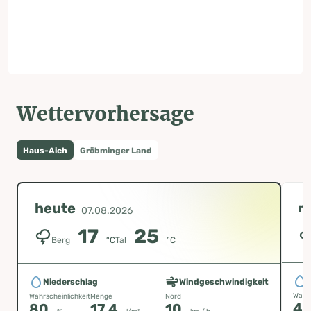
Wettervorhersage
Haus-Aich
Gröbminger Land
heute
m
07.08.2026
17
25
Berg
°C
Tal
°C
Niederschlag
Windgeschwindigkeit
Wahrs
Wahrscheinlichkeit
Menge
Nord
4
80
17.4
10