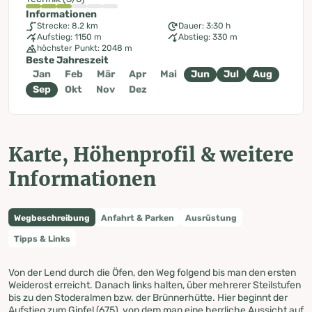
Informationen
Strecke: 8.2 km
Dauer: 3:30 h
Aufstieg: 1150 m
Abstieg: 330 m
höchster Punkt: 2048 m
Beste Jahreszeit
Jan
Feb
Mär
Apr
Mai
Jun
Jul
Aug
Sep
Okt
Nov
Dez
Karte, Höhenprofil & weitere
Informationen
Wegbeschreibung
Anfahrt & Parken
Ausrüstung
Tipps & Links
Von der Lend durch die Öfen, den Weg folgend bis man den ersten
Weiderost erreicht. Danach links halten, über mehrerer Steilstufen
bis zu den Stoderalmen bzw. der Brünnerhütte. Hier beginnt der
Aufstieg zum Gipfel (675), von dem man eine herrliche Aussicht auf