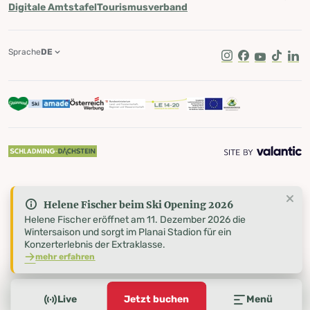
Digitale Amtstafel
Tourismusverband
Sprache
DE
Instagram
Facebook
Youtube
Tik Tok
Lin
Helene Fischer beim Ski Opening 2026
Helene Fischer eröffnet am 11. Dezember 2026 die
Wintersaison und sorgt im Planai Stadion für ein
Konzerterlebnis der Extraklasse.
mehr erfahren
Live
Jetzt buchen
Menü