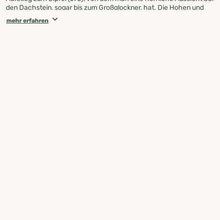
den Dachstein, sogar bis zum Großglockner, hat. Die Hohen und
Niederen Tauern im Süden und Südwesten lassen einen herrlichen
mehr erfahren
Panoramablick auf unserer Naturlandschaft zu.