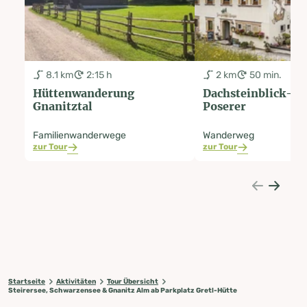
8.1 km
2:15 h
2 km
50 min.
Hüttenwanderung
Dachsteinblick-Ru
Gnanitztal
Poserer
Familienwanderwege
Wanderweg
zur Tour
zur Tour
Startseite
Aktivitäten
Tour Übersicht
Steirersee, Schwarzensee & Gnanitz Alm ab Parkplatz Gretl-Hütte