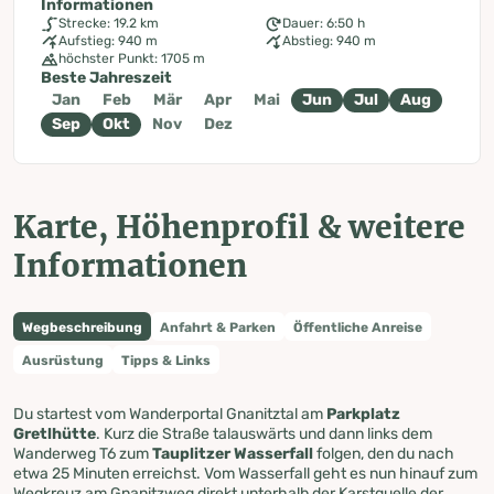
Informationen
Strecke: 19.2 km
Dauer: 6:50 h
Aufstieg: 940 m
Abstieg: 940 m
höchster Punkt: 1705 m
Beste Jahreszeit
Jan
Feb
Mär
Apr
Mai
Jun
Jul
Aug
Sep
Okt
Nov
Dez
Karte, Höhenprofil & weitere
Informationen
Wegbeschreibung
Anfahrt & Parken
Öffentliche Anreise
Ausrüstung
Tipps & Links
Du startest vom Wanderportal Gnanitztal am
Parkplatz
Gretlhütte
. Kurz die Straße talauswärts und dann links dem
Wanderweg T6 zum
Tauplitzer Wasserfall
folgen, den du nach
etwa 25 Minuten erreichst. Vom Wasserfall geht es nun hinauf zum
Wegkreuz am Gnanitzweg direkt unterhalb der Karstquelle der