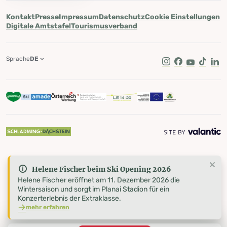
Kontakt
Presse
Impressum
Datenschutz
Cookie Einstellungen
Digitale Amtstafel
Tourismusverband
Sprache
DE
Instagram
Facebook
Youtube
Tik Tok
Lin
Helene Fischer beim Ski Opening 2026
Helene Fischer eröffnet am 11. Dezember 2026 die
Wintersaison und sorgt im Planai Stadion für ein
Konzerterlebnis der Extraklasse.
mehr erfahren