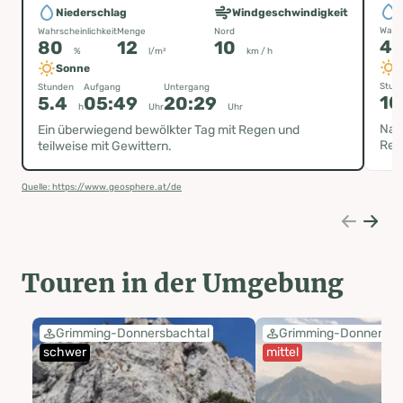
Niederschlag
Windgeschwindigkeit
Wahrs
Wahrscheinlichkeit
Menge
Nord
4
80
12
10
%
l/m²
km / h
Sonne
Stun
Stunden
Aufgang
Untergang
10
5.4
05:49
20:29
h
Uhr
Uhr
Nac
Ein überwiegend bewölkter Tag mit Regen und
Reg
teilweise mit Gewittern.
Quelle: https://www.geosphere.at/de
Touren in der Umgebung
Grimming-Donnersbachtal
Grimming-Donnersba
schwer
mittel