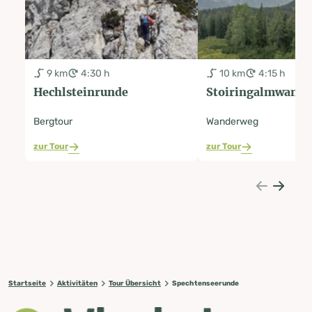
9 km
4:30 h
10 km
4:15 h
Hechlsteinrunde
Stoiringalmwande
Bergtour
Wanderweg
zur Tour
zur Tour
Startseite
Aktivitäten
Tour Übersicht
Spechtenseerunde