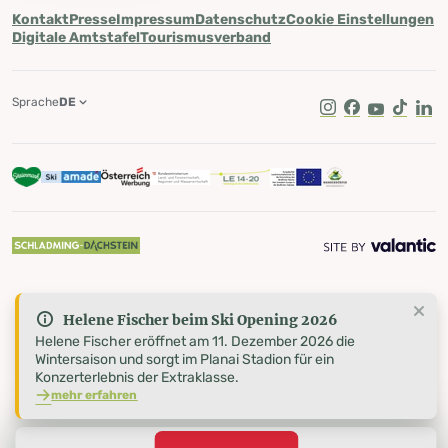
Kontakt
Presse
Impressum
Datenschutz
Cookie Einstellungen
Digitale Amtstafel
Tourismusverband
Sprache
DE
Instagram
Facebook
Youtube
Tik Tok
Lin
Helene Fischer beim Ski Opening 2026
Helene Fischer eröffnet am 11. Dezember 2026 die
Wintersaison und sorgt im Planai Stadion für ein
Konzerterlebnis der Extraklasse.
mehr erfahren