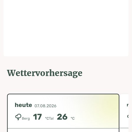
Wettervorhersage
heute
m
07.08.2026
17
26
Berg
°C
Tal
°C