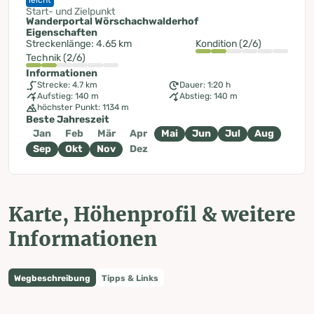
Start- und Zielpunkt
Wanderportal Wörschachwalderhof
Eigenschaften
Streckenlänge: 4.65 km
Kondition (2/6)
Technik (2/6)
Informationen
Strecke: 4.7 km
Dauer: 1:20 h
Aufstieg: 140 m
Abstieg: 140 m
höchster Punkt: 1134 m
Beste Jahreszeit
Jan
Feb
Mär
Apr
Mai
Jun
Jul
Aug
Sep
Okt
Nov
Dez
Karte, Höhenprofil & weitere
Informationen
Wegbeschreibung
Tipps & Links