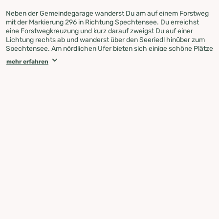
Neben der Gemeindegarage wanderst Du am auf einem Forstweg
mit der Markierung 296 in Richtung Spechtensee. Du erreichst
eine Forstwegkreuzung und kurz darauf zweigst Du auf einer
Lichtung rechts ab und wanderst über den Seeriedl hinüber zum
Spechtensee. Am nördlichen Ufer bieten sich einige schöne Plätze
zum Verweilen, etwas weiter vorne lädt die Spechtenseehütte zur
mehr erfahren
Einkehr ein. Nach einer Rast wanderst Du am Ostufer auf dem Weg
#288/#9 entlang und zweigst am Ende der Mooerwiese rechts ab
auf die Spechtenseerunde um den See. Durch den Taltrog
wanderst Du nun westwärts bis Du die Straße erreichst. Hier nach
rechts und schon nach wenigen Minuten bist Du zurück beim
Wörschachwalderhof.