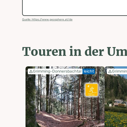
Quelle: https://www.geosphere.at/de
Touren in der U
Grimming-Donnersbachtal
leicht
Grimmin