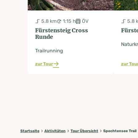
5.8 km
1:15 h
ÖV
5.8 
Fürstensteig Cross
Fürst
Runde
Naturkr
Trailrunning
zur Tour
zur Tou
Startseite
Aktivitäten
Tour Übersicht
Spechtensee Trail