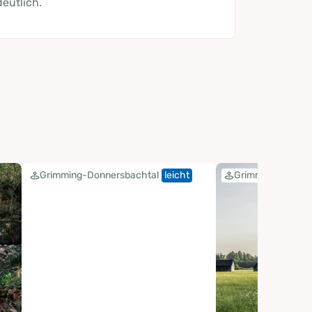
deutlich.
Grimming-Donnersbachtal
leicht
Grimming-Donner