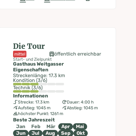
Die Tour
öffentlich erreichbar
mittel
Start- und Zielpunkt
Gasthaus Weitgasser
Eigenschaften
Streckenlänge: 17.3 km
Kondition (3/6)
Technik (3/6)
Informationen
Strecke: 17.3 km
Dauer: 4:00 h
Aufstieg: 1045 m
Abstieg: 1045 m
höchster Punkt: 1261 m
Beste Jahreszeit
Jan
Feb
Mär
Apr
Mai
Jun
Jul
Aug
Sep
Okt