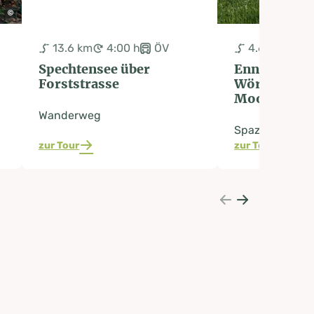
13.6 km
4:00 h
ÖV
4.6 km
1:3
Spechtensee über
Enns- und
Forststrasse
Wörschache
Moosweg
Wanderweg
Spazierweg
zur Tour
zur Tour