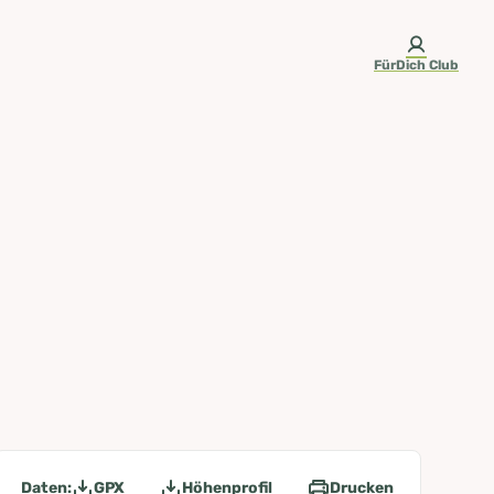
FürDich Club
Daten:
GPX
Höhenprofil
Drucken