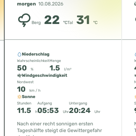
morgen
10.08.2026
22
31
Berg
°C
Tal
°C
Niederschlag
Wahrscheinlichkeit
Menge
W
50
1.5
%
l/m²
Windgeschwindigkeit
Nordwest
10
km / h
Sonne
Stunden
Aufgang
Untergang
11.5
05:53
20:24
h
Uhr
Uhr
Nach einer recht sonnigen ersten
Tageshälfte steigt die Gewittergefahr