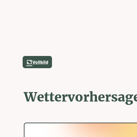
Vollbild
Wettervorhersag