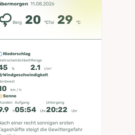
übermorgen
11.08.2026
20
29
Berg
°C
Tal
°C
Niederschlag
ahrscheinlichkeit
Menge
45
2.1
%
l/m²
Windgeschwindigkeit
Nordwest
10
km / h
Sonne
Stunden
Aufgang
Untergang
9.9
05:54
20:22
h
Uhr
Uhr
Nach einer recht sonnigen ersten
Tageshälfte steigt die Gewittergefahr