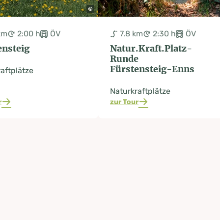
km
2:00 h
ÖV
7.8 km
2:30 h
ÖV
ensteig
Natur.Kraft.Platz-
Runde
Fürstensteig-Enns
aftplätze
Naturkraftplätze
r
zur Tour