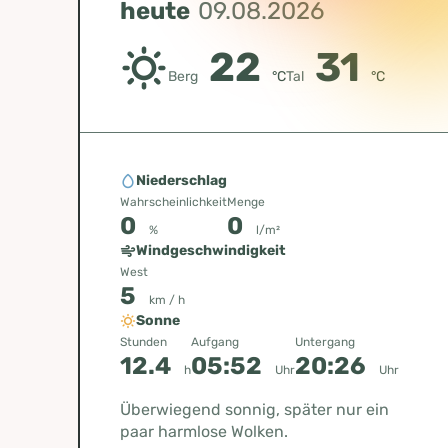
heute
09.08.2026
22
31
Berg
°C
Tal
°C
Niederschlag
Wahrscheinlichkeit
Menge
0
0
%
l/m²
Windgeschwindigkeit
West
5
km / h
Sonne
Stunden
Aufgang
Untergang
12.4
05:52
20:26
h
Uhr
Uhr
Überwiegend sonnig, später nur ein
paar harmlose Wolken.