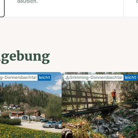
deutlich.
mgebung
g-Donnersbachtal
leicht
Grimming-Donnersbachtal
leicht