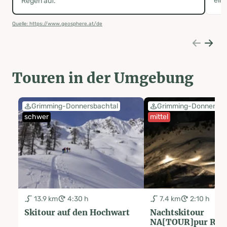
ein 
Regen auf.
Quelle: https://www.geosphere.at/de
Touren in der Umgebung
Grimming-Donnersbachtal
Grimming-Donnersba
schwer
mittel
13.9 km
4:30 h
7.4 km
2:10 h
Skitour auf den Hochwart
Nachtskitour
NA[TOUR]pur Rie