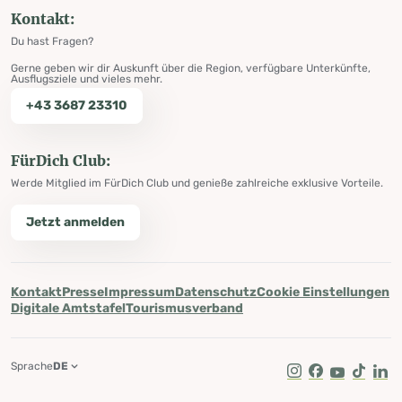
Kontakt:
Du hast Fragen?
Gerne geben wir dir Auskunft über die Region, verfügbare Unterkünfte,
Ausflugsziele und vieles mehr.
+43 3687 23310
FürDich Club:
Werde Mitglied im FürDich Club und genieße zahlreiche exklusive Vorteile.
Jetzt anmelden
Kontakt
Presse
Impressum
Datenschutz
Cookie Einstellungen
Digitale Amtstafel
Tourismusverband
Sprache
DE
Instagram
Facebook
Youtube
Tik Tok
Lin