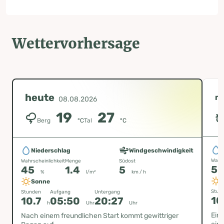
Wettervorhersage
heute
m
08.08.2026
19
27
Berg
°C
Tal
°C
Niederschlag
Windgeschwindigkeit
Wahrs
Wahrscheinlichkeit
Menge
Südost
5
45
1.4
5
%
l/m²
km / h
Sonne
Stun
Stunden
Aufgang
Untergang
10
10.7
05:50
20:27
h
Uhr
Uhr
Ein
Nach einem freundlichen Start kommt gewittriger