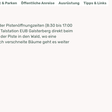
t & Parken
Öffentliche Anreise
Ausrüstung
Tipps & Links
er Pistenöffnungzeiten (8:30 bis 17:00
r Talstation EUB Galsterberg direkt beim
der Piste in den Wald, wo eine
urch verschneite Bäume geht es weiter
nabschnitten und Waldpassagen. Ab dann
 an der Galsterbergalmhütte bis zur
hr) kannst Du entlang der Piste ins Tal
rten Pisten ist dann nicht erlaubt.