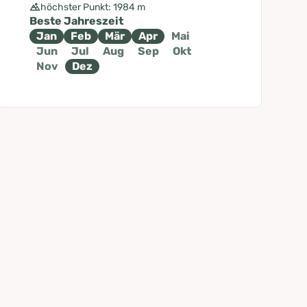
höchster Punkt: 1984 m
Beste Jahreszeit
Jan
Feb
Mär
Apr
Mai
Jun
Jul
Aug
Sep
Okt
Nov
Dez