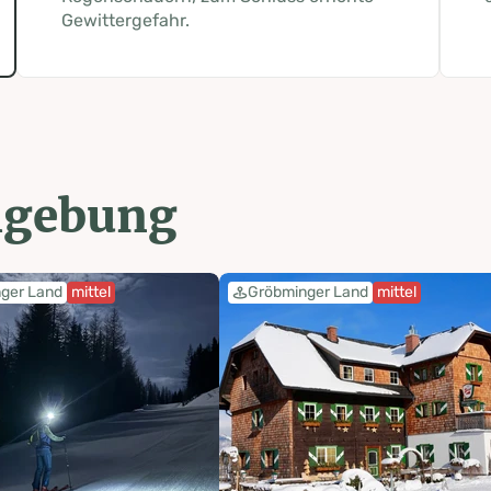
Gewittergefahr.
mgebung
ger Land
mittel
Gröbminger Land
mittel