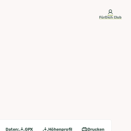
FürDich Club
Daten:
GPX
Höhenprofil
Drucken