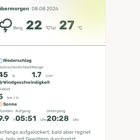
übermorgen
08.08.2026
22
27
Berg
°C
Tal
°C
Niederschlag
ahrscheinlichkeit
Menge
45
1.7
%
l/m²
Windgeschwindigkeit
Südost
5
km / h
Sonne
Stunden
Aufgang
Untergang
9.9
05:51
20:28
h
Uhr
Uhr
Anfangs aufgelockert, bald aber regnet
es, teils mit Gewittern durchsetzt.