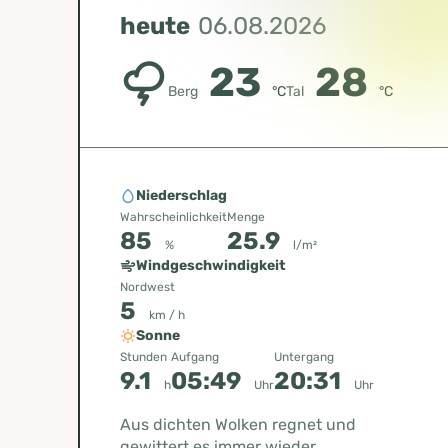
heute
06.08.2026
23
28
Berg
°C
Tal
°C
Niederschlag
Wahrscheinlichkeit
Menge
85
25.9
%
l/m²
Windgeschwindigkeit
Nordwest
5
km / h
Sonne
Stunden
Aufgang
Untergang
9.1
05:49
20:31
h
Uhr
Uhr
Aus dichten Wolken regnet und
gewittert es immer wieder.