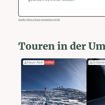
Quelle: https://www.geosphere.at/de
Touren in der U
Haus-Aich
mittel
Gröbmin