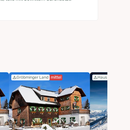
Gröbminger Land
mittel
Haus-Aich
mitte