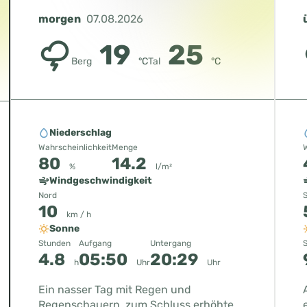
morgen
07.08.2026
19
25
Berg
°C
Tal
°C
Niederschlag
Wahrscheinlichkeit
Menge
W
80
14.2
%
l/m²
Windgeschwindigkeit
Nord
10
km / h
Sonne
Stunden
Aufgang
Untergang
4.8
05:50
20:29
h
Uhr
Uhr
Ein nasser Tag mit Regen und
Regenschauern, zum Schluss erhöhte