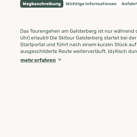
Wegbeschreibung
Wichtige Informationen
Anfahr
Das Tourengehen am Galsterberg ist nur während d
Uhr) erlaubt! Die Skitour Galsterberg startet bei de
Startportal und führt nach einem kurzen Stück auf 
ausgeschilderte Route weiterverläuft. Idyllisch d
hinauf Richtung GUB Bergstation, mit teils Piste
mehr erfahren
verläuft die Aufstiegspur entlang der Piste, vorbei
Bergstation Sessellift Vorderkahr auf 1.984m.
Abfahrt
Während der Pistenöffnungszeiten (8:30 bis 17:00 U
fahren. Das Befahren sowie das Betreten der gesper