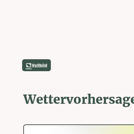
Vollbild
Wettervorhersag