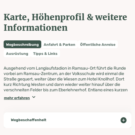
Karte, Höhenprofil & weitere
Informationen
Wegbeschreibung
Anfahrt & Parken
Öffentliche Anreise
Ausrüstung
Tipps & Links
Ausgehend vom Langlaufstadion in Ramsau-Ort führt die Runde
vorbei am Ramsau-Zentrum, an der Volksschule wird einmal die
Straße gequert, weiter über die Wiesen zum Hotel Knollhof. Dort
kurz Richtung Westen und dann wieder weiter hinauf über die
verschneiten Felder bis zum Eberlehnerhof. Entlang eines kurzen
Waldstückes gelangt man bis zum Gasthof Edlebrunn, wo man über
mehr erfahren
den Winterweg, vorbei am Ramsbergerhof wieder zurück nach
Ramsau Ort kommt.
Wegbeschaffenheit