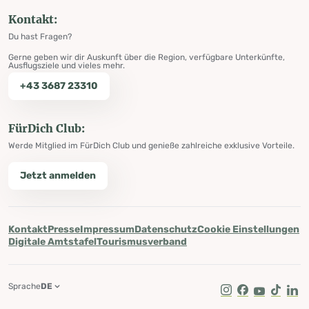
Kontakt:
Du hast Fragen?
Gerne geben wir dir Auskunft über die Region, verfügbare Unterkünfte,
Ausflugsziele und vieles mehr.
+43 3687 23310
FürDich Club:
Werde Mitglied im FürDich Club und genieße zahlreiche exklusive Vorteile.
Jetzt anmelden
Kontakt
Presse
Impressum
Datenschutz
Cookie Einstellungen
Digitale Amtstafel
Tourismusverband
Sprache
DE
Instagram
Facebook
Youtube
Tik Tok
Lin