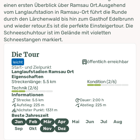
einen ersten Überblick über Ramsau Ort.Ausgehend
vom Langlaufstadion in Ramsau-Ort führt die Runde
durch den Lärchenwald bis hin zum Gasthof Edelbrunn
und wieder retour.Es ist die perfekte Einsteigertour. Die
Schneeschuhtour ist im Gelände mit violetten
Schneestangen markiert.
Die Tour
öffentlich erreichbar
leicht
Start- und Zielpunkt
Langlaufstadion Ramsau Ort
Eigenschaften
Streckenlänge: 5.5 km
Kondition (2/6)
Technik (2/6)
Informationen
Strecke: 5.5 km
Dauer: 2:00 h
Aufstieg: 225 m
Abstieg: 225 m
höchster Punkt: 1331 m
Beste Jahreszeit
Jan
Feb
Mär
Apr
Mai
Jun
Jul
Aug
Sep
Okt
Nov
Dez