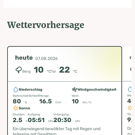
Wettervorhersage
heute
m
07.08.2026
10
22
Berg
°C
Tal
°C
Niederschlag
Windgeschwindigkeit
Wahrs
Wahrscheinlichkeit
Menge
West
4
80
16.5
10
%
l/m²
km / h
Sonne
Stun
Stunden
Aufgang
Untergang
9.
2.5
05:51
20:30
h
Uhr
Uhr
Die
Ein überwiegend bewölkter Tag mit Regen und
zu 
teilweise mit Gewittern.