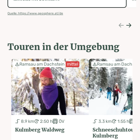
Quelle: https://www.geosphere.at/de
Touren in der Umgebung
Ramsau am Dachstein
mittel
Ramsau am Dachstei
8.9 km
2:50 h
ÖV
3.3 km
1:55 h
Ö
Kulmberg Waldweg
Schneeschuhtour
Kulmberg