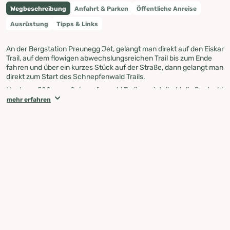
Wegbeschreibung
Anfahrt & Parken
Öffentliche Anreise
Ausrüstung
Tipps & Links
An der Bergstation Preunegg Jet, gelangt man direkt auf den Eiskar
Trail, auf dem flowigen abwechslungsreichen Trail bis zum Ende
fahren und über ein kurzes Stück auf der Straße, dann gelangt man
direkt zum Start des Schnepfenwald Trails.
Nach ca. 500m am Schnepfenwald Trail, zweigt direkt die Route 66
links ab und führt über einen alten Wanderweg bis hin zu einem
mehr erfahren
Forstweg, auf welchem ein kurzes Stück bergauf geradelt werden
muss, danach zweigt links die Route 66 in einen flotten,
abwechslungsreichen zweiten Teilabschnitt ab. Der Trail endet
direkt bei der Schnepfenalm. Über ein kurzes Stück auf der Straße,
kommt man direkt in den finalen Schlussteil des Schnepfenwald
Trails, welcher direkt bis zur Preunegg Jet Talstation führt.