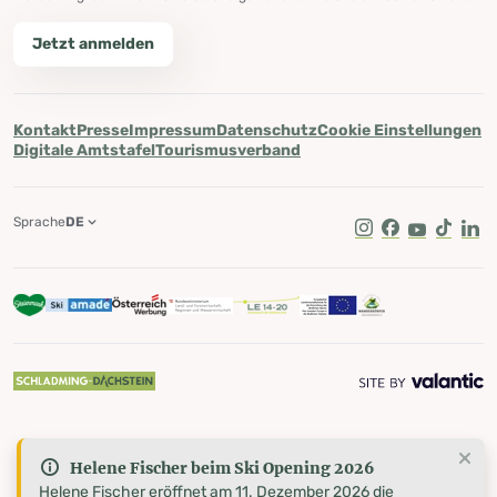
Jetzt anmelden
Kontakt
Presse
Impressum
Datenschutz
Cookie Einstellungen
Digitale Amtstafel
Tourismusverband
Sprache
DE
Instagram
Facebook
Youtube
Tik Tok
Lin
Helene Fischer beim Ski Opening 2026
Helene Fischer eröffnet am 11. Dezember 2026 die