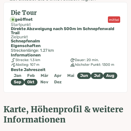
Die Tour
geöffnet
mittel
Startpunkt
Direkte Abzweigung nach 500m im Schnepfenwald
Trail
Zielpunkt
Schnepfenalm
Eigenschaften
Streckenlänge: 1.27 km
Informationen
Strecke: 1.3 km
Dauer: 20 min.
Abstieg: 107 m
höchster Punkt: 1300 m
Beste Jahreszeit
Jan
Feb
Mär
Apr
Mai
Jun
Jul
Aug
Sep
Okt
Nov
Dez
Karte, Höhenprofil & weitere
Informationen