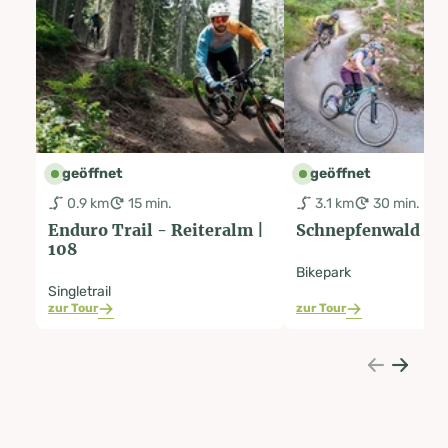
geöffnet
geöffnet
0.9 km
15 min.
3.1 km
30 min.
Enduro Trail - Reiteralm |
Schnepfenwald Tra
108
Bikepark
Singletrail
zur Tour
zur Tour