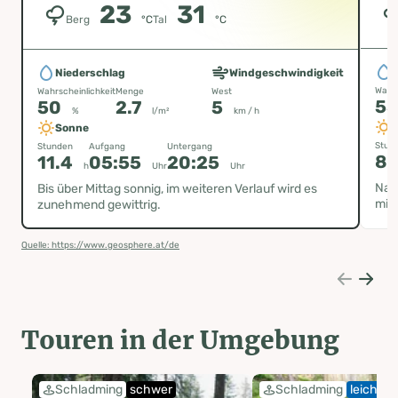
23
31
Berg
°C
Tal
°C
Niederschlag
Windgeschwindigkeit
Wahrs
Wahrscheinlichkeit
Menge
West
5
50
2.7
5
%
l/m²
km / h
Sonne
Stun
Stunden
Aufgang
Untergang
8.
11.4
05:55
20:25
h
Uhr
Uhr
Nac
Bis über Mittag sonnig, im weiteren Verlauf wird es
mit 
zunehmend gewittrig.
Quelle: https://www.geosphere.at/de
Touren in der Umgebung
Schladming
schwer
Schladming
leicht